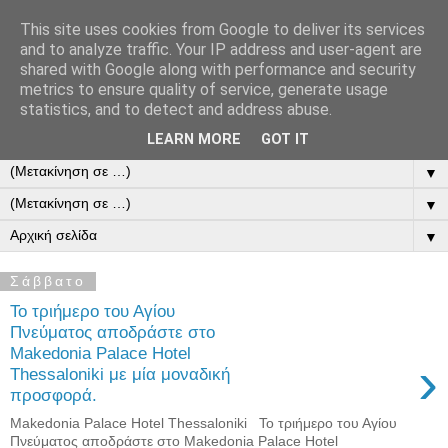
This site uses cookies from Google to deliver its services
and to analyze traffic. Your IP address and user-agent are
shared with Google along with performance and security
metrics to ensure quality of service, generate usage
statistics, and to detect and address abuse.
Ότι ενδιαφέρει κι αφορά το ταξίδι.
LEARN MORE
GOT IT
▼
▼
▼
Σάββατο
Το τριήμερο του Αγίου
Πνεύματος αποδράστε στο
Makedonia Palace Hotel
›
Thessaloniki με μία μοναδική
προσφορά.
Makedonia Palace Hotel Thessaloniki Το τριήμερο του Αγίου
Πνεύματος αποδράστε στο Makedonia Palace Hotel